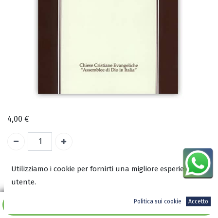
4,00
€
A magazzino
Utilizziamo i cookie per fornirti una migliore esperienza
utente.
COD:
0702
Politica sui cookie
Accetto
ISBN:
Aggiungi al carrello
8008807020001