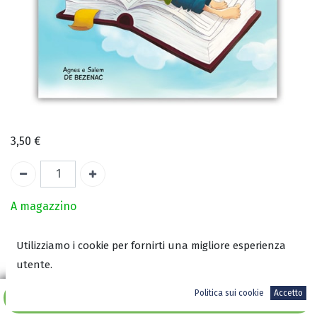
3,50
€
A magazzino
Utilizziamo i cookie per fornirti una migliore esperienza
COD:
2641
utente.
ISBN:
9788898846979
Politica sui cookie
Accetto
Aggiungi al carrello
Autore: