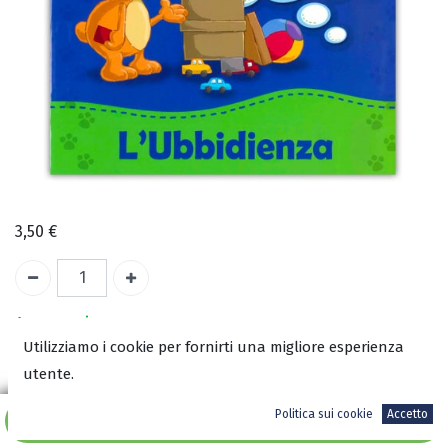
3,50
€
A magazzino
Utilizziamo i cookie per fornirti una migliore esperienza
utente.
COD:
2680
ISBN:
Politica sui cookie
Accetto
Aggiungi al carrello
9788899832377