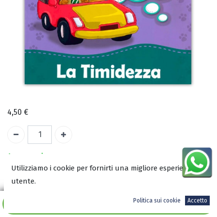
4,50
€
A magazzino
Utilizziamo i cookie per fornirti una migliore esperienza
utente.
COD:
2684
ISBN:
Politica sui cookie
Accetto
Aggiungi al carrello
9788899832414