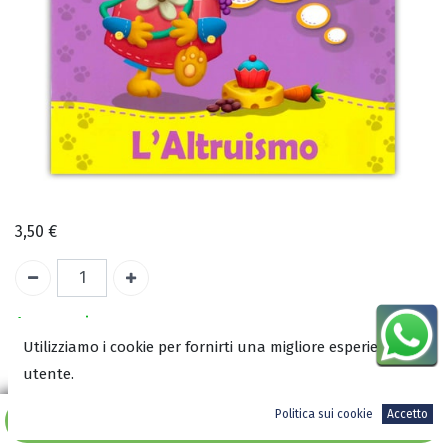
3,50
€
A magazzino
Utilizziamo i cookie per fornirti una migliore esperienza
utente.
COD:
2689
ISBN:
Politica sui cookie
Accetto
Aggiungi al carrello
9788899832469