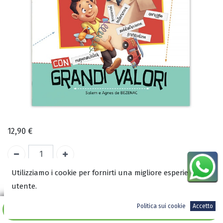
12,90
€
Utilizziamo i cookie per fornirti una migliore esperienza
A magazzino
utente.
COD:
3114
Politica sui cookie
Accetto
Aggiungi al carrello
ISBN: