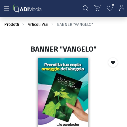
0
0
Prodotti
Articoli Vari
BANNER "VANGELO"
BANNER "VANGELO"