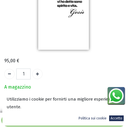
95,00
€
A magazzino
Utilizziamo i cookie per fornirti una migliore esperienza
ISBN:
utente.
8008820430009
Versione Banner
Standard
e
Politica sui cookie
Accetto
Aggiungi al carrello
Deluxe