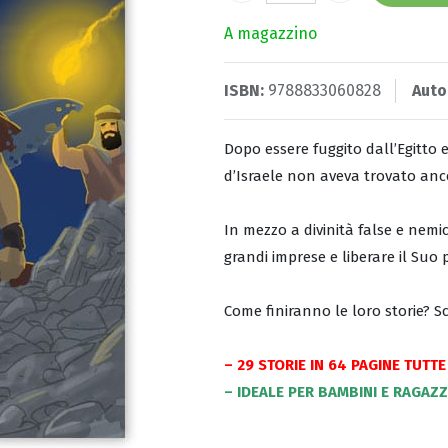
A magazzino
ISBN:
9788833060828
Auto
Dopo essere fuggito dall’Egitto 
d’Israele non aveva trovato anc
In mezzo a divinità false e nemi
grandi imprese e liberare il Suo p
Come finiranno le loro storie? Sc
– 29 STORIE IN 64 PAGINE TUTTE
– IDEALE PER BAMBINI E RAGAZZI