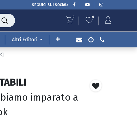
SEGUICI SUI SOCIAL:
0
0
Altri Editori
K]
TABILI
abbiamo imparato a
ok