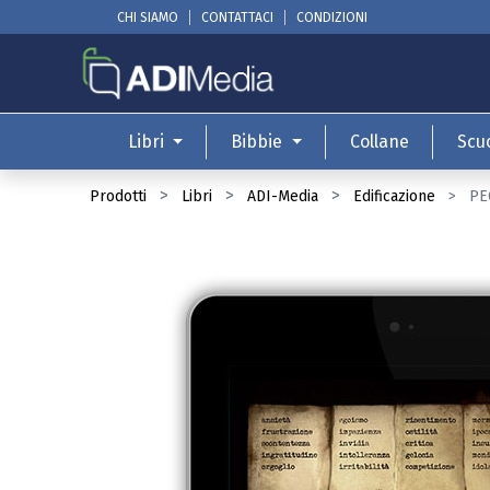
CHI SIAMO
CONTATTACI
CONDIZIONI
Libri
Bibbie
Collane
Scu
Prodotti
Libri
ADI-Media
Edificazione
PE