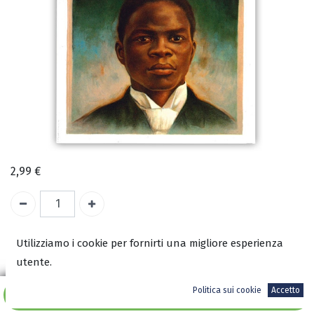
2,99
€
Utilizziamo i cookie per fornirti una migliore esperienza
ISBN:
utente.
9788833061658
Autore:
Politica sui cookie
Accetto
Aggiungi al carrello
Lindley Baldwin