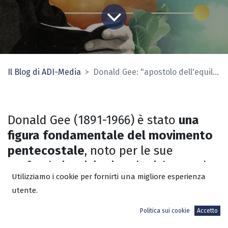
Il Blog di ADI-Media
Donald Gee: "apostolo dell'equilibrio"
Donald Gee (1891-1966) è stato
una
figura fondamentale del movimento
pentecostale
, noto per le sue
profonde intuizioni teologiche, per la
Utilizziamo i cookie per fornirti una migliore esperienza
difesa dell'equilibrio nelle pratiche
utente.
spirituali e per i suoi contributi alla
letteratura pentecostale.
Politica sui cookie
Accetto