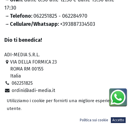
⭢
17:30
Telefono:
062251825 - 062284970
⭢
Cellulare/Whatsapp:
+393887334503
⭢
Dio ti benedica!
ADI-MEDIA S.R.L.
VIA DELLA FORMICA 23
ROMA RM 00155
Italia
062251825
ordini@adi-media.it
Utilizziamo i cookie per fornirti una migliore esperienza
Mappe Google
utente.
Politica sui cookie
Accetto