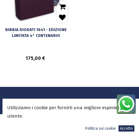
BIBBIA DIODATI 1641 - EDIZIONE
LIMITATA 4° CENTENARIO
175,00
€
ADI-MEDIA SRL
Utilizziamo i cookie per fornirti una migliore esperienza
Sede Legale
utente.
V.le Mazzini, 4 – 00195 Roma
Politica sui cookie
Accetto
Sede Operativa
“Le parole che vi ho dette
Via della Formica, 23 – 00155