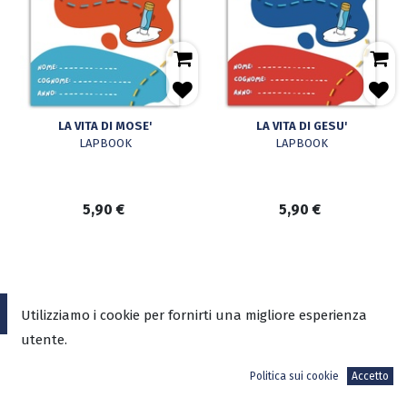
LA VITA DI MOSE'
LA VITA DI GESU'
LAPBOOK
LAPBOOK
5,90
€
5,90
€
Utilizziamo i cookie per fornirti una migliore esperienza
ADI-MEDIA SRL
utente.
Sede Legale
Politica sui cookie
Accetto
V.le Mazzini, 4 – 00195 Roma