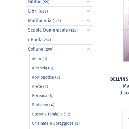
Bibbie
(55)
Libri
(689)
Multimedia
(115)
Scuola Domenicale
(125)
eBook
(257)
Collane
(299)
Aiuto
(3)
Aletheia
(6)
Apologetica
(6)
DELL'IN
Ma
Areté
(2)
disc
Bereana
(8)
Bibliamo
(4)
Bussola Famiglia
(12)
Chiamate e Coraggiose
(3)