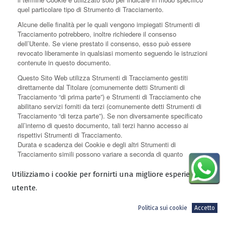
quel particolare tipo di Strumento di Tracciamento.
Alcune delle finalità per le quali vengono impiegati Strumenti di
Tracciamento potrebbero, inoltre richiedere il consenso
dell’Utente. Se viene prestato il consenso, esso può essere
revocato liberamente in qualsiasi momento seguendo le istruzioni
contenute in questo documento.
Questo Sito Web utilizza Strumenti di Tracciamento gestiti
direttamente dal Titolare (comunemente detti Strumenti di
Tracciamento “di prima parte”) e Strumenti di Tracciamento che
abilitano servizi forniti da terzi (comunemente detti Strumenti di
Tracciamento “di terza parte”). Se non diversamente specificato
all’interno di questo documento, tali terzi hanno accesso ai
rispettivi Strumenti di Tracciamento.
Durata e scadenza dei Cookie e degli altri Strumenti di
Tracciamento simili possono variare a seconda di quanto
impostato dal Titolare o da ciascun fornitore terzo. Alcuni di essi
scadono al termine della sessione di navigazione dell’Utente.
Utilizziamo i cookie per fornirti una migliore esperienza
In aggiunta a quanto specificato nella descrizione di ciascuna
utente.
delle categorie di seguito riportate, gli Utenti possono ottenere
informazioni più dettagliate ed aggiornate sulla durata, così come
Politica sui cookie
Accetto
qualsiasi altra informazione rilevante - quale la presenza di altri
Strumenti di Tracciamento - nelle privacy policy dei rispettivi