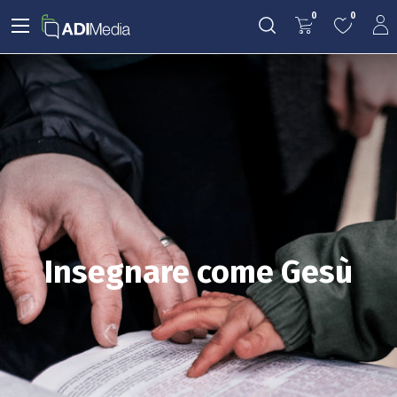
0
0
Insegnare come Gesù