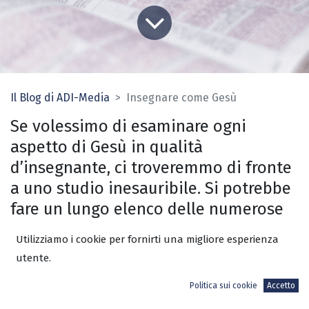
Il Blog di ADI-Media
Insegnare come Gesù
Se volessimo di esaminare ogni
aspetto di Gesù in qualità
d’insegnante, ci troveremmo di fronte
a uno studio inesauribile. Si potrebbe
fare un lungo elenco delle numerose
caratteristiche del Suo insegnamento,
Utilizziamo i cookie per fornirti una migliore esperienza
ognuna delle quali meriterebbe un
utente.
ulteriore approfondimento e
Politica sui cookie
Accetto
un’analisi ancora più dettagliati.