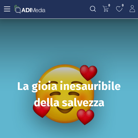
0
0
La gioia inesauribile
della salvezza