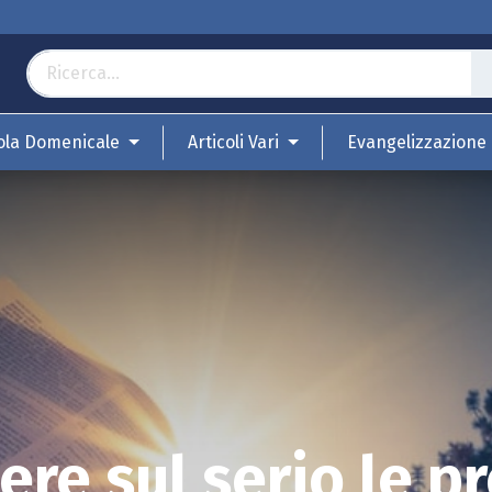
ola Domenicale
Articoli Vari
Evangelizzazione
re sul serio le p