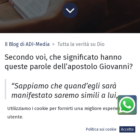
Il Blog di ADI-Media
Tutta la verità su Dio
Secondo voi, che significato hanno
queste parole dell’apostolo Giovanni?
“Sappiamo che quand’egli sarà
manifestato saremo simili a lui,
perché lo vedremo com’egli è” (I
Utilizziamo i cookie per fornirti una migliore esperienza
Giovanni 3:2).
utente.
Se avete letto attentamente la trama
Politica sui cookie
Accetto