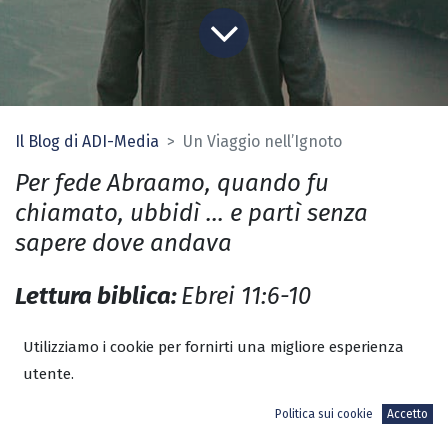
Il Blog di ADI-Media
Un Viaggio nell’Ignoto
Per fede Abraamo, quando fu
chiamato, ubbidì … e partì senza
sapere dove andava
Lettura biblica:
Ebrei 11:6-10
A
braamo ha iniziato il suo viaggio
Utilizziamo i cookie per fornirti una migliore esperienza
utente.
senza conoscere chiaramente la
destinazione finale. Ha ubbidito a un
Politica sui cookie
Accetto
nobile impulso senza comprenderne