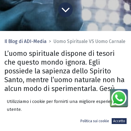
Il Blog di ADI-Media
Uomo Spirituale VS Uomo Carnale
L’uomo spirituale dispone di tesori
che questo mondo ignora. Egli
possiede la sapienza dello Spirito
Santo, mentre l’uomo naturale non ha
alcun modo di sperimentarla. Gesù
afferma che il mondo non può
Utilizziamo i cookie per fornirti una migliore esperienza
riceverlo
“… Perché non lo vede e non
utente.
lo conosce …”
(Giovanni 14:17).
Politica sui cookie
Accetto
Come un uomo sordo non possiede