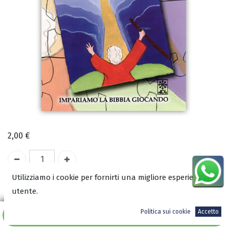
2,00
€
Utilizziamo i cookie per fornirti una migliore esperienza
A magazzino
utente.
COD:
0927
Politica sui cookie
Accetto
Aggiungi al carrello
ISBN: