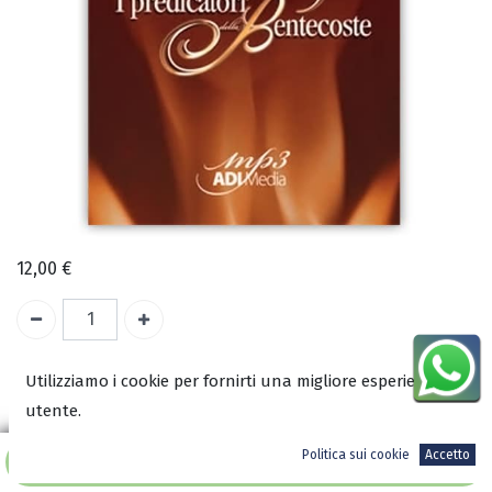
12,00
€
Temporaneamente esaurito
Utilizziamo i cookie per fornirti una migliore esperienza
utente.
COD:
1771
Politica sui cookie
Accetto
ISBN:
Aggiungi al carrello
8001771009324