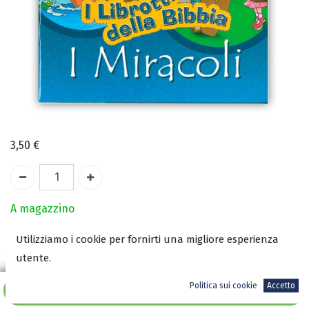
3,50
€
A magazzino
Utilizziamo i cookie per fornirti una migliore esperienza
COD:
1894
utente.
ISBN:
9788889698327
Politica sui cookie
Accetto
Aggiungi al carrello
Numero Pagine: