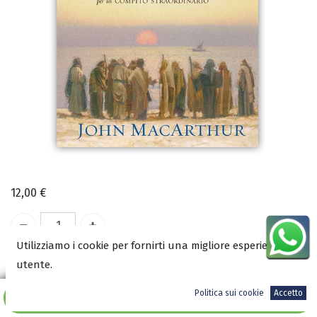
12,00
€
Utilizziamo i cookie per fornirti una migliore esperienza
A magazzino
utente.
Politica sui cookie
Accetto
Aggiungi al carrello
COD:
1999
ISBN: