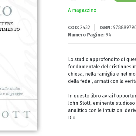
A magazzino
COD:
2432
ISBN:
97888979
Numero Pagine:
94
Lo studio approfondito di ques
fondamentale del cristianesimo
chiesa, nella famiglia e nel 
della fede”, armati con la veri
In questo libro avrai l’opportu
John Stott, eminente studioso 
analitico con le intuizioni der
Dio.