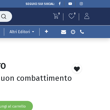
SEGUICI SUI SOCIAL:
0
0
Altri Editori
TO
 buon combattimento
ngi al carrello