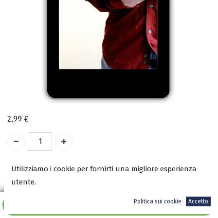
2,99
€
Utilizziamo i cookie per fornirti una migliore esperienza
COD:
2513
utente.
ISBN:
9788898846474
Politica sui cookie
Accetto
Aggiungi al carrello
Autore: