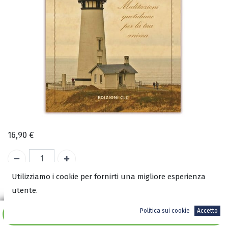
16,90
€
Utilizziamo i cookie per fornirti una migliore esperienza
A magazzino
utente.
COD:
2580
Politica sui cookie
Accetto
Aggiungi al carrello
ISBN: