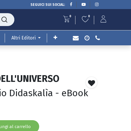
SEGUICI SUI SOCIAL:
0
0
Altri Editori
 DELL'UNIVERSO
io Didaskalìa - eBook
ngi al carrello