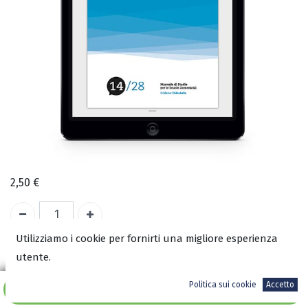
2,50
€
Utilizziamo i cookie per fornirti una migliore esperienza
utente.
COD:
2779 - 14
ISBN:
Politica sui cookie
Accetto
Aggiungi al carrello
277914