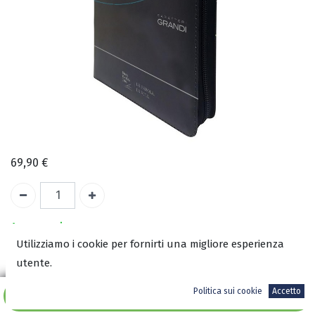
69,90
€
A magazzino
Utilizziamo i cookie per fornirti una migliore esperienza
utente.
COD:
2899
ISBN:
Politica sui cookie
Accetto
Aggiungi al carrello
9782608365989