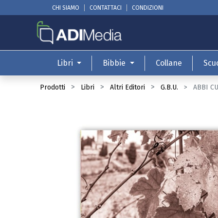
CHI SIAMO
CONTATTACI
CONDIZIONI
Libri
Bibbie
Collane
Scu
Prodotti
Libri
Altri Editori
G.B.U.
ABBI CU