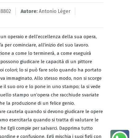
28802
Autore:
Antonio Léger
i un operaio e dell’eccellenza della sua opera,
a per cominciare, all’inizio del suo lavoro.
nzione a come lo terminerà, a come eseguirà
possono giudicare le capacità di un pittore
i colori; lo si può fare solo quando ha portato
va immaginato. Allo stesso modo, non si scorge
ie il suo oro e lo pone in uno stampo; la si vede
quello stampo un’opera che racchiude svariate
e la produzione di un felice genio.
rare cautela quando si devono giudicare le opere
amo esercitarla quando si tratta di valutare le
 che Egli compie per salvarci. Dapprima tutto
ordine e confusione. Egli mischia i suoi figli con