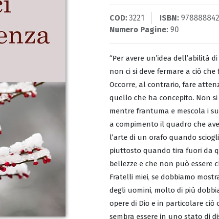
COD:
3221
ISBN:
97888884
Numero Pagine:
90
“Per avere un’idea dell’abilità d
non ci si deve fermare a ciò che f
Occorre, al contrario, fare atte
quello che ha concepito. Non si 
mentre frantuma e mescola i suo
a compimento il quadro che ave
l’arte di un orafo quando sciogl
piuttosto quando tira fuori da 
bellezze e che non può essere ch
Fratelli miei, se dobbiamo most
degli uomini, molto di più dobbi
opere di Dio e in particolare ciò
sembra essere in uno stato di dis