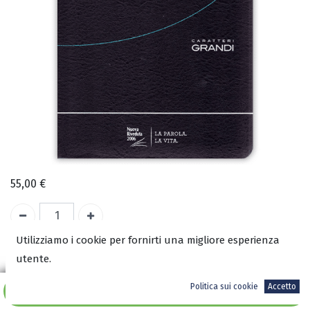
55,00
€
Utilizziamo i cookie per fornirti una migliore esperienza
A magazzino
utente.
COD:
3313
Politica sui cookie
Accetto
Aggiungi al carrello
ISBN: