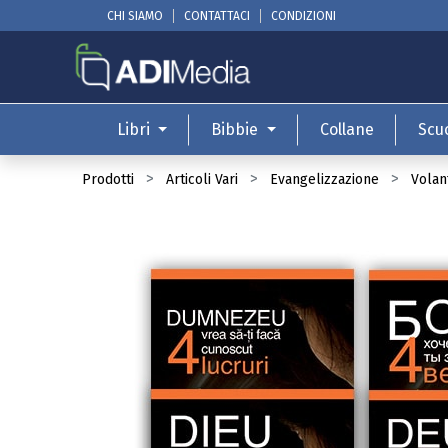
CHI SIAMO
CONTATTACI
CONDIZIONI
Libri
Bibbie
Collane
Scu
Prodotti
Articoli Vari
Evangelizzazione
Volant