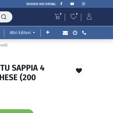
SEGUICI SUI SOCIAL:
0
0
Altri Editori
voli)
 TU SAPPIA 4
HESE (200