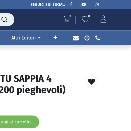
SEGUICI SUI SOCIAL:
0
0
Altri Editori
 TU SAPPIA 4
200 pieghevoli)
ngi al carrello