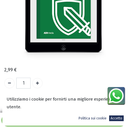
2,99
€
Utilizziamo i cookie per fornirti una migliore esperienza
ISBN:
utente.
9788833060071
Autore:
Politica sui cookie
Accetto
Aggiungi al carrello
Jonathan Stephen