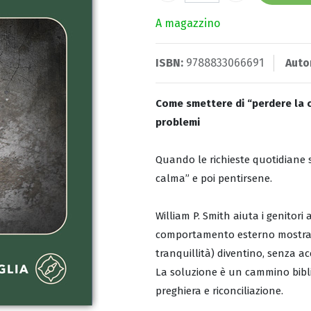
A magazzino
ISBN:
9788833066691
Auto
Come smettere di “perdere la ca
problemi
Quando le richieste quotidiane si
calma” e poi pentirsene.
William P. Smith aiuta i genitor
comportamento esterno mostrando
tranquillità) diventino, senza ac
La soluzione è un cammino bibli
preghiera e riconciliazione.