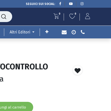
SEGUICI SUI SOCIAL:
0
0
Altri Editori
UTOCONTROLLO
ia
ngi al carrello