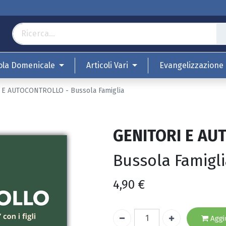
ola Domenicale
Articoli Vari
Evangelizzazione
 E AUTOCONTROLLO - Bussola Famiglia
GENITORI E A
Bussola Famigl
4,90
€
Aggiu