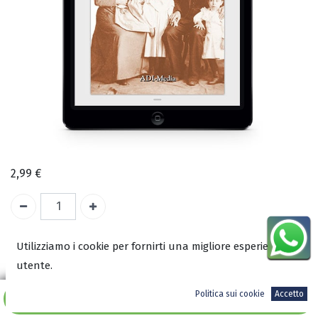
2,99
€
Utilizziamo i cookie per fornirti una migliore esperienza
ISBN:
utente.
9788833060705
Autore:
Politica sui cookie
Accetto
Aggiungi al carrello
Francesco Toppi