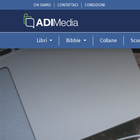
CHI SIAMO
CONTATTACI
CONDIZIONI
Libri
Bibbie
Collane
Scu