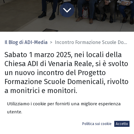
Il Blog di ADI-Media
Incontro Formazione Scuole Domenicali a Venaria Reale (TO)
Sabato 1 marzo 2025, nei locali della
Chiesa ADI di Venaria Reale, si è svolto
un nuovo incontro del Progetto
Formazione Scuole Domenicali, rivolto
a monitrici e monitori.
Utilizziamo i cookie per fornirti una migliore esperienza
L’incontro si è concentrato sulla figura
utente.
del monitore paragonata alla “colonna
vertebrale” della Chiesa, corpo di
Politica sui cookie
Accetto
Cristo. Nel pomeriggio, l’incontro a