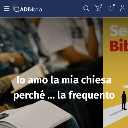
0
0
Io amo la mia chiesa
perché … la frequento