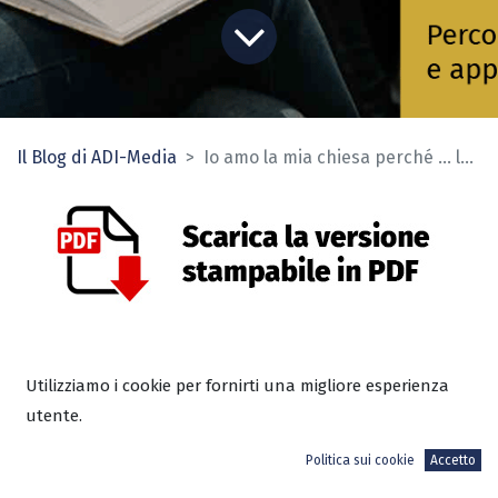
Il Blog di ADI-Media
Io amo la mia chiesa perché … la frequento
In tutte le chiese ci sono credenti che
Utilizziamo i cookie per fornirti una migliore esperienza
frequentano di più i culti domenicali e
utente.
le riunioni infrasettimanali [studi
Politica sui cookie
Accetto
biblici, incontri di preghiera…] e altri