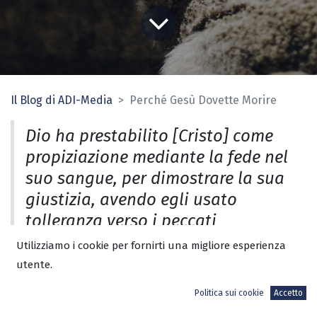
Il Blog di ADI-Media
Perché Gesù Dovette Morire
Dio ha prestabilito [Cristo] come
propiziazione mediante la fede nel
suo sangue, per dimostrare la sua
giustizia, avendo egli usato
tolleranza verso i peccati
commessi in passato, al tempo
Utilizziamo i cookie per fornirti una migliore esperienza
della sua divina pazienza.
utente.
Romani 3:25
Politica sui cookie
Accetto