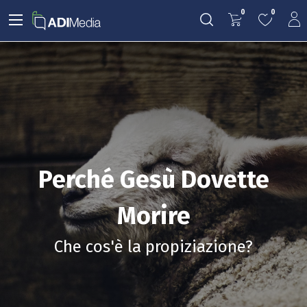
0
0
Perché Gesù Dovette
Morire
Che cos'è la propiziazione?