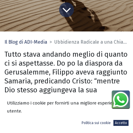
Il Blog di ADI-Media
Ubbidienza Radicale a una Chiamata Radicale
T
utto stava andando meglio di quanto
ci si aspettasse. Do po la diaspora da
Gerusalemme, Filippo aveva raggiunto
Samaria, predicando Cristo: “mentre
Dio stesso aggiungeva la sua
testimonianza alla loro con segni e
Utilizziamo i cookie per fornirti una migliore esperienza
prodigi, con opere potenti di ogni
utente.
genere e con doni dello Spirito Santo,
Politica sui cookie
Accetto
secondo la sua volontà” (Ebrei 2:4).