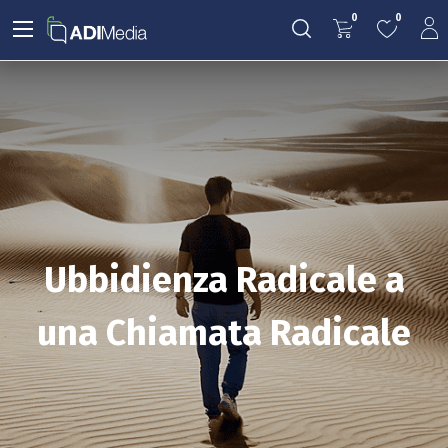
0
0
Ubbidienza Radicale a
una Chiamata Radicale