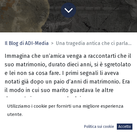
Il Blog di ADI-Media
Una tragedia antica che ci parla anche oggi
Immagina che un’amica venga a raccontarti che il
suo matrimonio, durato dieci anni, si è sgretolato
e lei non sa cosa fare. I primi segnali li aveva
notati già dopo un paio d’anni di matrimonio. Era
il modo in cui suo marito guardava le altre
donne. Lui non sapeva che lei se ne accorgeva e,
Utilizziamo i cookie per fornirti una migliore esperienza
all’inizio, aveva cercato di minimizzare la cosa.
utente.
Alla fine, però, lo aveva affrontato e lui non aveva
negato.
Politica sui cookie
Accetto