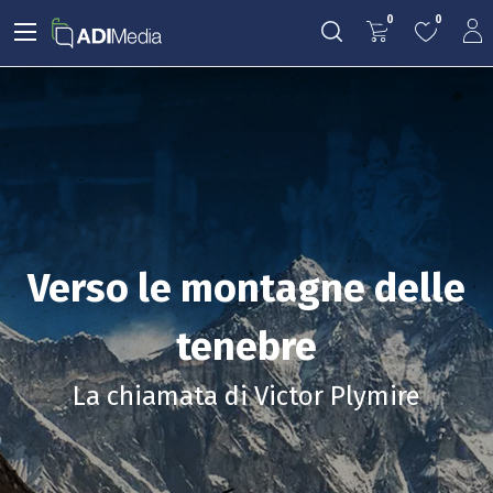
0
0
Verso le montagne delle
tenebre
La chiamata di Victor Plymire