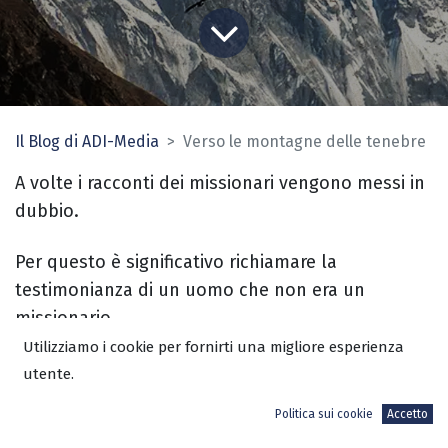
Il Blog di ADI-Media
Verso le montagne delle tenebre
A volte i racconti dei missionari vengono messi in
dubbio.
Per questo è significativo richiamare la
testimonianza di un uomo che non era un
missionario.
Utilizziamo i cookie per fornirti una migliore esperienza
Harrison Forman, esploratore, autore e
utente.
corrispondente estero per testate di prestigio
Politica sui cookie
Accetto
internazionale
The New York Times, Times of