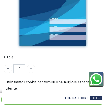
3,70
€
A magazzino
Utilizziamo i cookie per fornirti una migliore esperienza
utente.
COD:
0010
Politica sui cookie
Accetto
ISBN:
Aggiungi al carrello
8000010011883