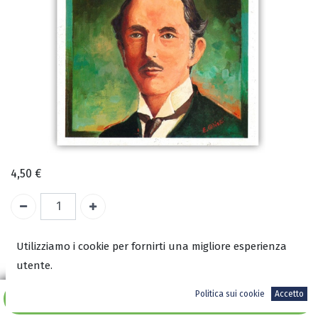
4,50
€
A magazzino
Utilizziamo i cookie per fornirti una migliore esperienza
utente.
COD:
0011
Politica sui cookie
Accetto
ISBN:
Aggiungi al carrello
9788886085335