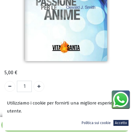
5,00
€
A magazzino
Utilizziamo i cookie per fornirti una migliore esperienza
utente.
COD:
0918
Politica sui cookie
Accetto
ISBN:
Aggiungi al carrello
9788886085458